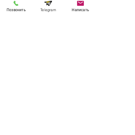
Позвонить
Telegram
Написать
Оборудование
3D принтеры
3D сканеры
Стоматологам
Ювелирам
Учебным заведениям
Услуги
3D Печать
3D Сканирование