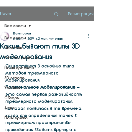
Регистрация
Пост
Все посты
Виктория
Все посты
6 сент. 2019 г.
2 мин. чтения
Какие бывают типы 3D
Новости
моделирования
3d сканирование
Существует 3 основных типа 
Наши проекты
методов трехмерного 
3D печать
моделирования.
Полигональное моделирование - 
Учебник
это самая первая разновидность 
Обзоры
трёхмерного моделирования, 
Акции
которая появилась в те времена, 
когда для определения точек в 
Поддержка
трёхмерном пространстве 
приходилось вводить вручную с 