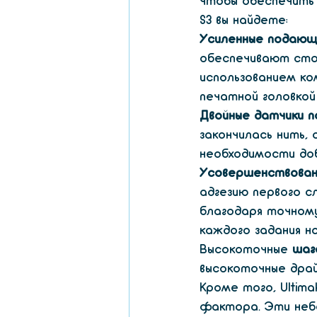
чтобы обеспечить 
S3 вы найдете:
Усиленные подающ
обеспечивают стой
использованием ко
печатной головкой 
Двойные датчики п
закончилась нить,
необходимости до
Усовершенствован
адгезию первого с
благодаря точному
каждого задания н
Высокоточные 
шаг
высокоточные дра
Кроме того, Ultim
фактора. Эти неб