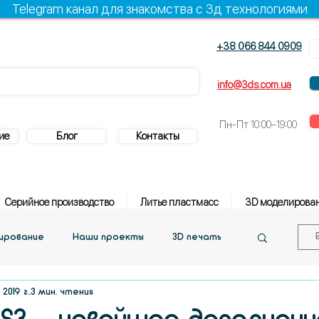
Telegram канал для знакомства с 3д технологиями
+38 066 844 0909
+38 096 844 0909
info@3ds.com.ua
Пн-Пт
10:00–19:00
ие
Блог
Контакты
Серийное производство
Литье пластмасс
3D моделирова
нирование
Наши проекты
3D печать
2019 г.
3 мин. чтения
Поддержка