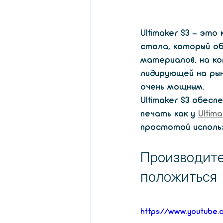
Ultimaker S3 - эт
стола, который об
материалов, на ко
лидирующей на рын
очень мощным.
Ultimaker S3 обес
печать как у 
Ultima
простотой использ
Производите
положиться
https://www.youtube.