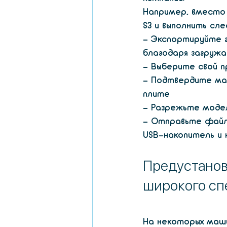
Например, вместо 
S3 и выполнить сл
- Экспортируйте г
благодаря загруж
- Выберите свой п
- Подтвердите ма
плите
- Разрежьте модел
- Отправьте файл н
USB-накопитель и 
Предустанов
широкого сп
На некоторых маши