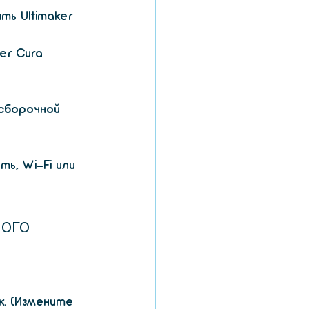
ь Ultimaker 
er Cura 
сборочной 
ь, Wi-Fi или 
ого 
. (Измените 