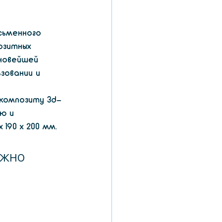
сьменного 
озитных 
новейшей 
зовании и 
 композиту 3d-
ю и 
190 x 200 мм.
жно 