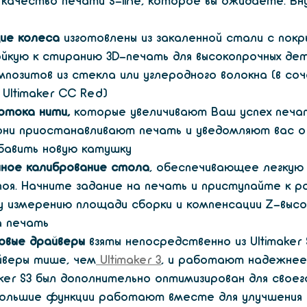
качество печати S-line, которое вы ожидаете. Вну
ие колеса
 изготовлены из закаленной стали с покр
кую к стиранию 3D-печать для высокопрочных дет
мпозитов из стекла или углеродного волокна (в соч
Ultimaker CC Red)
отока нити,
 которые увеличивают Ваш успех печати
 они приостанавливают печать и уведомляют вас о
бавить новую катушку
ное калибрование стола
, обеспечивающее легкую
лоя. Начните задание на печать и приступайте к р
 измерению площади сборки и компенсации Z-высо
а печать
овые драйверы
 взяты непосредственно из Ultimaker 
йверы тише, чем
 Ultimaker 3
, и работают надежнее
aker S3 был дополнительно оптимизирован для свое
ольшие функции работают вместе для улучшения 