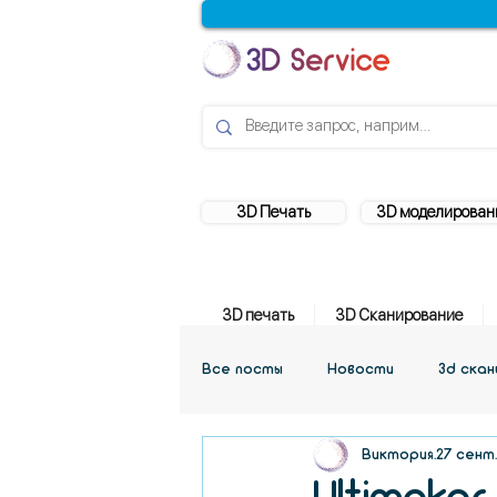
3D Печать
3D моделирован
3D печать
3D Сканирование
Все посты
Новости
3d ска
Виктория
27 сент. 
Учебник
Обзоры
Акции