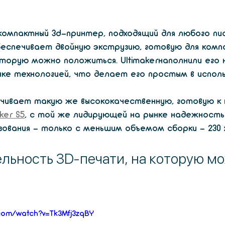
о компактный 3d-принтер, подходящий для любого пи
еспечивает двойную экструзию, готовую для комп
торую можно положиться. Ultimakerнаполнили его 
ке технологией, что делает его простым в исполь
печивает такую же высококачественную, готовую к
ker S5
, с той же лидирующей на рынке надежность
ования - только с меньшим объемом сборки - 230 x 
льность 3D-печати, на которую мо
com/watch?v=Tk3Mfj3zqBY