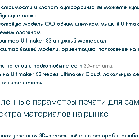
стоимости и хлопот аутсорсинга вы можете купит
едующие шаги:
отовую модель CAD одним щелчком мыши в Ultimak
аемым плагинам
ринтер Ultimaker S3 и нужный материал 
сштаб вашей модели, ориентацию, положение на 
ь на слои и подготовьте ее к
 3D-печати
.
а Ultimaker S3 через Ultimaker Cloud, локальную сет
начните печать
ленные параметры печати для сам
ектра материалов на рынке
нах успешная 3D-печать зависит от проб и ошибок