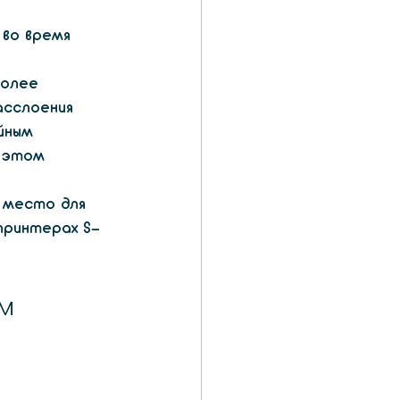
 во время 
более 
асслоения
йным 
 этом 
 место для 
принтерах S-
ом