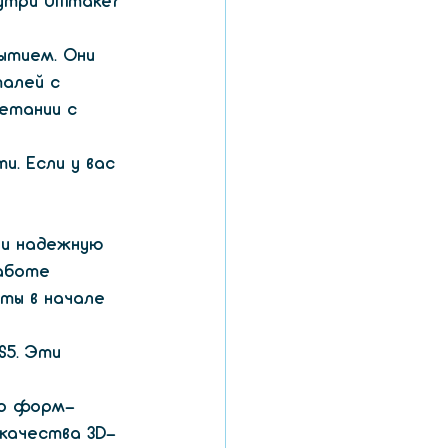
три Ultimaker 
ытием. Они 
алей с 
етании с 
. Если у вас 
 
 и надежную 
аботе 
ты в начале 
S5. Эти 
го форм-
качества 3D-