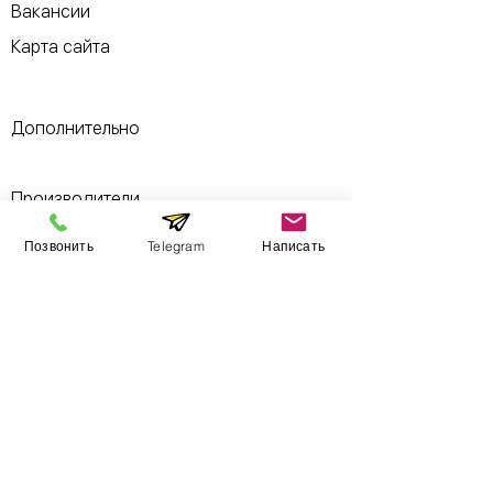
Вакансии
Карта сайта
Дополнительно
​Производители
Для бизнеса
Позвонить
Telegram
Написать
Поставщикам
Сравнение
Оформить заказ
066 844 09 09
Поддержка
096 844 09 09
Почта: