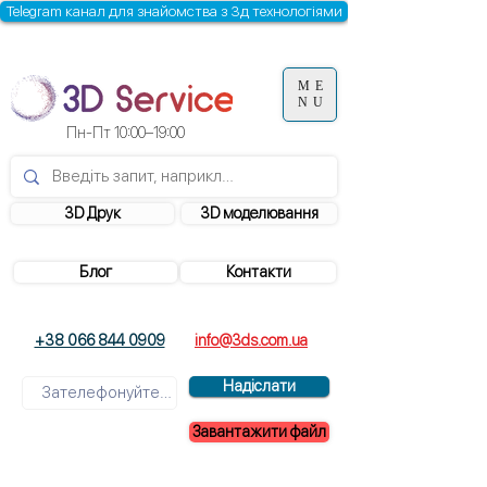
Telegram канал для знайомства з 3д технологіями
ME
NU
Пн-Пт 10:00–19:00
3D Друк
3D моделювання
Блог
Контакти
+38 066 844 0909
info@3ds.com.ua
Надіслати
Завантажити файл