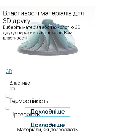
Властивості матеріалів для
3D друку
Виберіть матеріал або технологію 3D
друку спираючись на потрібні Вам
властивості
3D
Властиво
сті
Термостійкість
Докладніше
Прозорість
Докладніше
Матеріали, які дозволяють