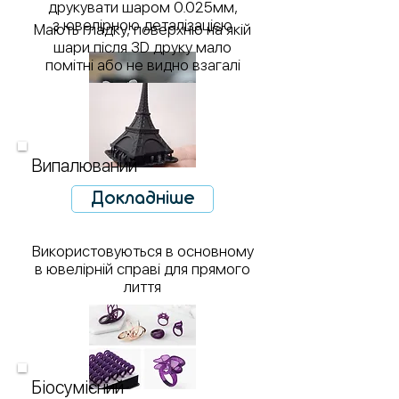
друкувати шаром 0.025мм,
з ювелірною деталізацією
Мають гладку, поверхню на якій
шари після 3D друку мало
помітні або не видно взагалі
Випалюваний
Докладніше
Використовуються в основному
в ювелірній справі для прямого
лиття
Біосумісний