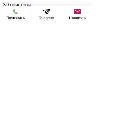
3D принтеры
3D сканеры
Позвонить
Telegram
Написать
Стоматологам
Ювелирам
Учебным заведениям
Услуги
3D Печать
3D Сканирование
3D моделирование
Реверс инжиниринг
Литье пластмасс
Литье в силикон
Обучение