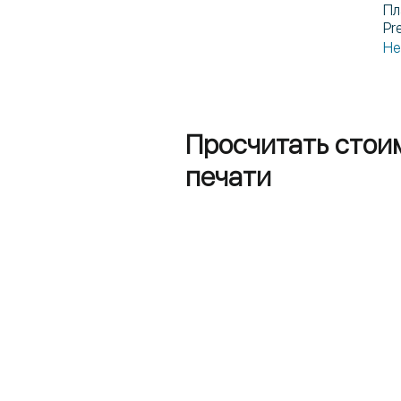
Пл
Pr
Не
Просчитать стои
печати