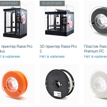
В НАЛИЧИИ!
В НАЛИЧИИ!
 принтер Raise Pro
3D принтер Raise Pro
Пластик Rai
Быстрый просмотр
Быстрый просмотр
Быстрый п
plus
2
Premium PC
т в наличии
Нет в наличии
Нет в наличи