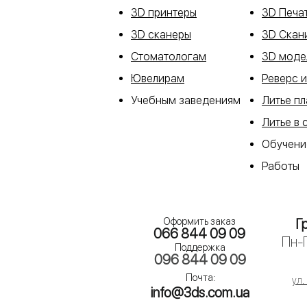
3D принтеры
3D Печа
3D сканеры
3D Скан
Стоматологам
3D моде
Ювелирам
Реверс 
Учебным заведениям
Литье п
Литье в 
Обучени
Работы
Оформить заказ
Г
066 844 09 09
Пн-П
Поддержка
096 844 09 09​
Почта:
ул.
info@3ds.com.ua