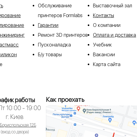
ть
Обслуживание
​Выставочный зал
ирование
принтеров Formlabs
Контакты
лирование
Гарантии
О компании
инжиниринг
Ремонт 3D принтеров
Оплата и доставка
ластмасс
Пусконаладка
Учебник
силикон
Б/у товары
Вакансии
е
Карта сайта
Как проехать
рафик работы
т 10:00 - 19:00
г. Киев
 Бориспольская 12Б
(вход со двора)