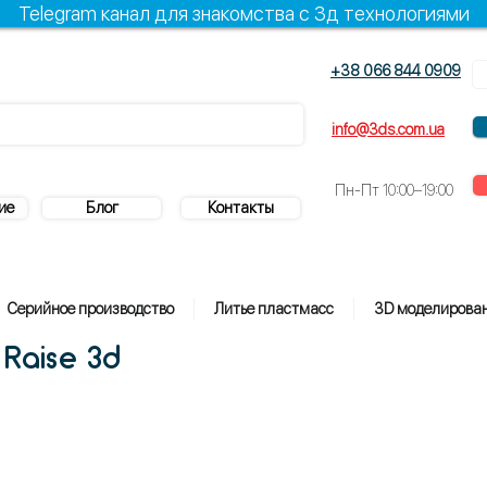
Telegram канал для знакомства с 3д технологиями
+38 066 844 0909
+38 096 844 0909
info@3ds.com.ua
Пн-Пт
10:00–19:00
ие
Блог
Контакты
Серийное производство
Литье пластмасс
3D моделирова
Raise 3d