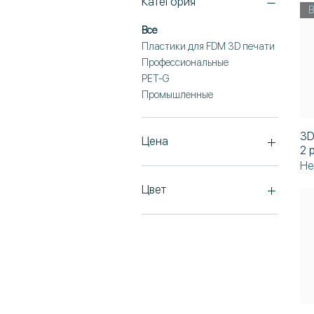
Категория
Все
Пластики для FDM 3D печати
Профессиональные
PET-G
Промышленные
3D
Цена
2 
Не
29 $
6 799 $
Цвет