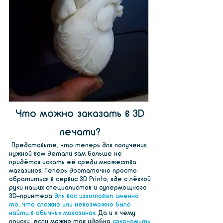
Что можно заказать в 3D
печати?
Представьте, что теперь для получения
нужной вам детали вам больше не
придётся искать её среди множества
магазинов. Теперь достаточно просто
обратиться в сервис 3D Printo, где с лёгкой
руки наших специалистов и супермощного
3D-принтера
для вас изготовят именно
то, что сложно или невозможно было
найти в обычных магазинах
. Да и к чему
поиски, если можно так удобно
сэкономить