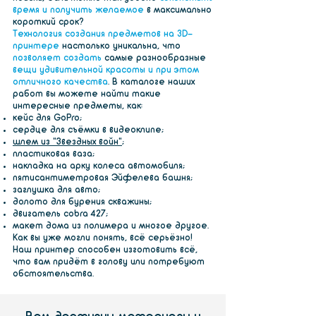
время и получить желаемое
в максимально
короткий срок?
Технология создания предметов на 3D-
принтере
настолько уникальна, что
позволяет создать
самые разнообразные
вещи удивительной красоты и при этом
отличного качества
. В каталоге наших
работ вы можете найти такие
интересные предметы, как:
кейс для GoPro;
сердце для съёмки в видеоклипе;
шлем из «Звездных войн»
;
пластиковая ваза;
накладка на арку колеса автомобиля;
пятисантиметровая Эйфелева башня;
заглушка для авто;
долото для бурения скважины;
двигатель cobra 427;
макет дома из полимера и многое другое.
Как вы уже могли понять, всё серьёзно!
Наш принтер способен изготовить всё,
что вам придёт в голову или потребуют
обстоятельства.