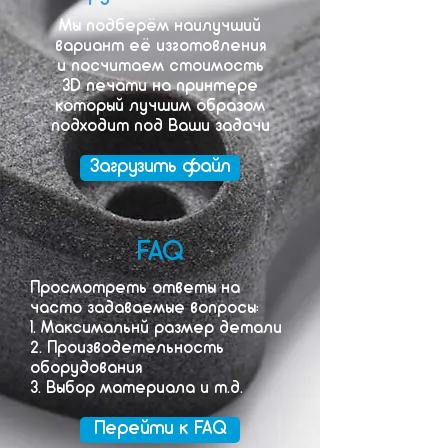
Мы подберём наилучший
вариант её изготовления
и посчитаем стоимость
3D печати на принтере
который лучшим образом
подходит под Ваши задачи
Загрузить файл
FAQ
Просмотреть ответы на
часто задаваемые вопросы:
1. Максимальнй размер детали
2. Производетельность
оборудования
3. Выбор материала и т.д.
Перейти к FAQ