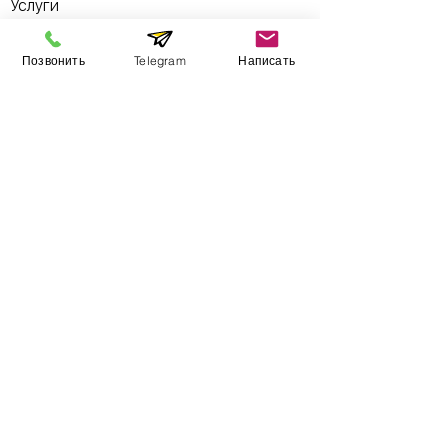
Услуги
Позвонить
Telegram
Написать
3D Печать
3D Сканирование
3D моделирование
Реверс инжиниринг
Литье пластмасс
Литье в силикон
Обучение
Работы
Сервис
Обслуживание принтеров Formlabs
Гарантии