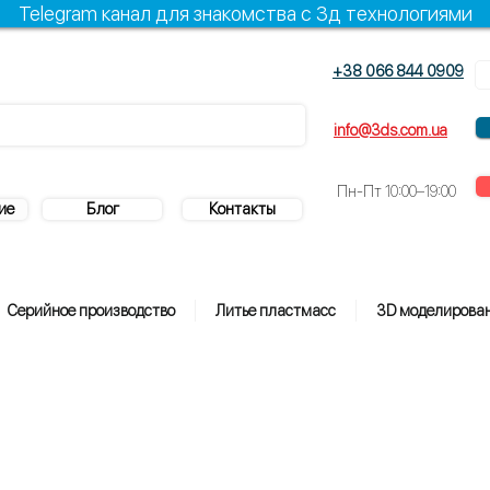
Telegram канал для знакомства с 3д технологиями
+38 066 844 0909
+38 096 844 0909
info@3ds.com.ua
Пн-Пт
10:00–19:00
ие
Блог
Контакты
Серийное производство
Литье пластмасс
3D моделирова