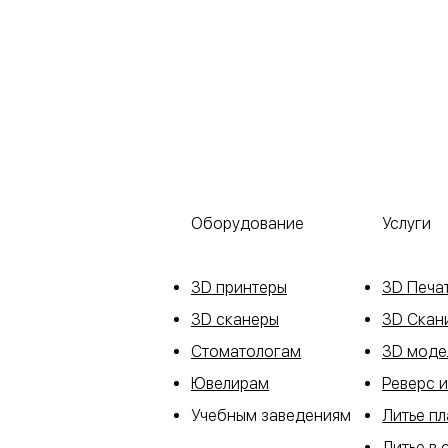
Оборудование
Услуги
3D принтеры
3D Печа
3D сканеры
3D Скан
Стоматологам
3D моде
Ювелирам
Реверс 
Учебным заведениям
Литье п
Литье в 