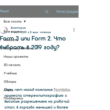
Регистрация
Пост
Все посты
Виктория
Все посты
9 окт. 2019 г.
5 мин. чтения
Form 3 или Form 2. Что
Новости
выбрать в 2019 году?
3d сканирование
Наши проекты
3D печать
Учебник
Обзоры
Пять лет назад компания 
Formlabs
, 
Акции
принесла стереолитографию с 
Поддержка
высоким разрешением на рабочий 
стол, в гораздо меньшей и более 