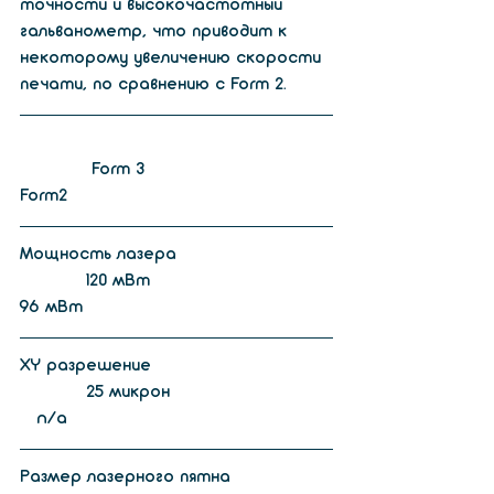
точности и высокочастотный 
гальванометр, что приводит к 
некоторому увеличению скорости 
печати, по сравнению с Form 2.
             Form 3                                  
Form2
Мощность лазера                            
            120 мВт                                 
96 мВт 
XY разрешение                                 
            25 микрон                             
   n/a
Размер лазерного пятна                  