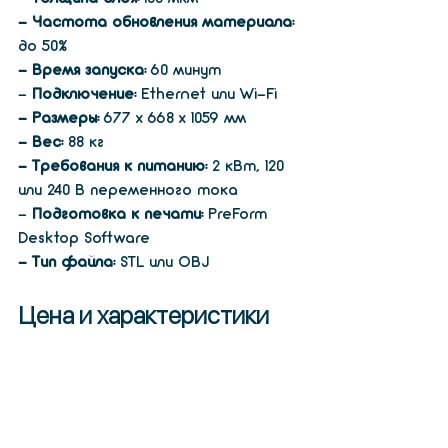
- Частота обновления материала:
до 50%
- Время запуска:
 60 минут
- 
Подключение:
 Ethernet или Wi-Fi
- Размеры:
 677 х 668 х 1059 мм
- Вес:
 88 кг
- Требования к питанию:
 2 кВт, 120 
или 240 В переменного тока
- 
Подготовка к печати:
 PreForm 
Desktop Software
- Тип файла:
 STL или OBJ 
Цена и характеристики