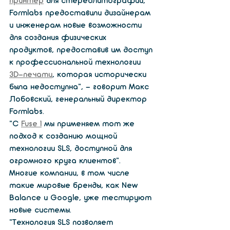
принтер
 для стереолитографии, 
Formlabs предоставили дизайнерам 
и инженерам новые возможности 
для создания физических 
продуктов, предоставив им доступ 
к профессиональной технологии 
3D-печати
, которая исторически 
была недоступна», - говорит Макс 
Лобовский, генеральный директор 
Formlabs.
«С 
Fuse 1
 мы применяем тот же 
подход к созданию мощной 
технологии SLS, доступной для 
огромного круга клиентов».
Многие компании, в том числе 
такие мировые бренды, как New 
Balance и Google, уже тестируют 
новые системы.
«Технология SLS позволяет 