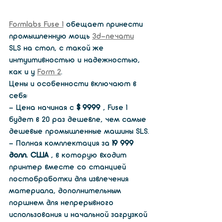
Formlabs Fuse 1
 обещает принести 
промышленную мощь 
3d-печати
SLS на стол, с такой же 
интуитивностью и надежностью, 
как и у 
Form 2
.
Цены и особенности включают в 
себя:
- Цена начиная с 
$ 9999
 , Fuse 1 
будет в 20 раз дешевле, чем самые 
дешевые промышленные машины SLS.
- Полная комплектация за 
19 999 
долл. США
 , в которую входит 
принтер вместе со станцией 
постобработки для извлечения 
материала, дополнительным 
поршнем для непрерывного 
использования и начальной загрузкой 