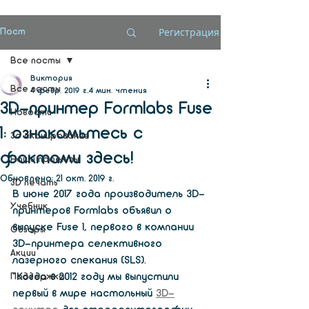
Регистрация
Пост
Все посты
Виктория
Все посты
4 февр. 2019 г.
4 мин. чтения
3D-принтер Formlabs Fuse
Новости
1: ознакомьтесь с
3d сканирование
фактами здесь!
Наши проекты
Обновлено:
21 окт. 2019 г.
3D печать
В июне 2017 года производитель 3D-
Учебник
принтеров Formlabs объявил о 
выпуске Fuse 1, первого в компании 
Обзоры
3D-принтера селективного 
Акции
лазерного спекания (SLS).
Поддержка
«Когда в 2012 году мы выпустили 
первый в мире настольный 
3D-